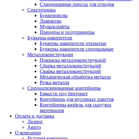
Стационарные прессы для отходов
Спецтехника
Бункеровозы
Ломовозы
Мультилифты
Прицепы и полуприцепы
Бункеры-накопители
Бункеры накопители открытые
Бункеры накопители специальные
Металлоконструкции
Покраска металлоконструкций
Сборка металлоконструкций
Сварка металлоконструкций
Механическая обработка металла
Резка металла
Специализированные контейнеры
Емкости под бентонит
Контейнера для мусорных пакетов
Контейнеры-кюбель для сыпучих
материалов
Оплата и доставка
Лизинг
Авито
О компании
История компании