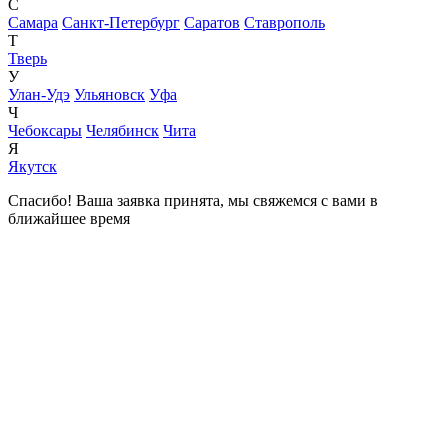
С
Самара
Санкт-Петербург
Саратов
Ставрополь
Т
Тверь
У
Улан-Удэ
Ульяновск
Уфа
Ч
Чебоксары
Челябинск
Чита
Я
Якутск
Спасибо! Ваша заявка принята, мы свяжемся с вами в
ближайшее время