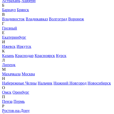
Астрахань
Ашберн
Б
Барнаул
Брянск
В
Владивосток
Владикавказ
Волгоград
Воронеж
Г
Грозный
Е
Екатеринбург
И
Ижевск
Иркутск
К
Казань
Краснодар
Красноярск
Курск
Л
Липецк
М
Махачкала
Москва
Н
Набережные Челны
Нальчик
Нижний Новгород
Новосибирск
О
Омск
Оренбург
П
Пенза
Пермь
Р
Ростов-на-Дону