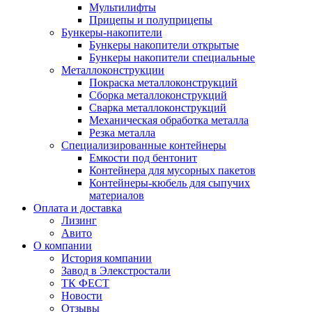
Мультилифты
Прицепы и полуприцепы
Бункеры-накопители
Бункеры накопители открытые
Бункеры накопители специальные
Металлоконструкции
Покраска металлоконструкций
Сборка металлоконструкций
Сварка металлоконструкций
Механическая обработка металла
Резка металла
Специализированные контейнеры
Емкости под бентонит
Контейнера для мусорных пакетов
Контейнеры-кюбель для сыпучих
материалов
Оплата и доставка
Лизинг
Авито
О компании
История компании
Завод в Элекстростали
ТК ФЕСТ
Новости
Отзывы