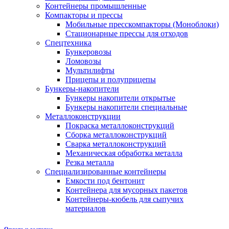
Контейнеры промышленные
Компакторы и прессы
Мобильные пресскомпакторы (Моноблоки)
Стационарные прессы для отходов
Спецтехника
Бункеровозы
Ломовозы
Мультилифты
Прицепы и полуприцепы
Бункеры-накопители
Бункеры накопители открытые
Бункеры накопители специальные
Металлоконструкции
Покраска металлоконструкций
Сборка металлоконструкций
Сварка металлоконструкций
Механическая обработка металла
Резка металла
Специализированные контейнеры
Емкости под бентонит
Контейнера для мусорных пакетов
Контейнеры-кюбель для сыпучих
материалов