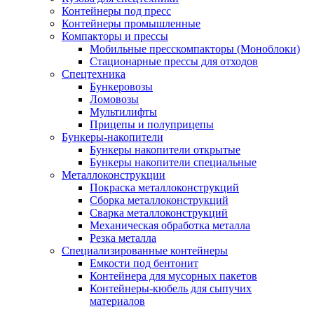
Контейнеры под пресс
Контейнеры промышленные
Компакторы и прессы
Мобильные пресскомпакторы (Моноблоки)
Стационарные прессы для отходов
Спецтехника
Бункеровозы
Ломовозы
Мультилифты
Прицепы и полуприцепы
Бункеры-накопители
Бункеры накопители открытые
Бункеры накопители специальные
Металлоконструкции
Покраска металлоконструкций
Сборка металлоконструкций
Сварка металлоконструкций
Механическая обработка металла
Резка металла
Специализированные контейнеры
Емкости под бентонит
Контейнера для мусорных пакетов
Контейнеры-кюбель для сыпучих
материалов