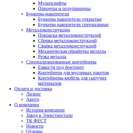
Мультилифты
Прицепы и полуприцепы
Бункеры-накопители
Бункеры накопители открытые
Бункеры накопители специальные
Металлоконструкции
Покраска металлоконструкций
Сборка металлоконструкций
Сварка металлоконструкций
Механическая обработка металла
Резка металла
Специализированные контейнеры
Емкости под бентонит
Контейнера для мусорных пакетов
Контейнеры-кюбель для сыпучих
материалов
Оплата и доставка
Лизинг
Авито
О компании
История компании
Завод в Элекстростали
ТК ФЕСТ
Новости
Отзывы