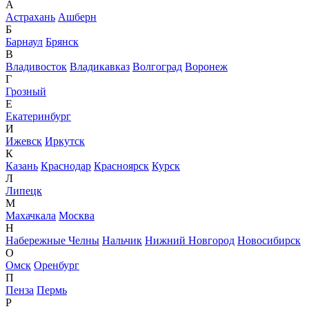
А
Астрахань
Ашберн
Б
Барнаул
Брянск
В
Владивосток
Владикавказ
Волгоград
Воронеж
Г
Грозный
Е
Екатеринбург
И
Ижевск
Иркутск
К
Казань
Краснодар
Красноярск
Курск
Л
Липецк
М
Махачкала
Москва
Н
Набережные Челны
Нальчик
Нижний Новгород
Новосибирск
О
Омск
Оренбург
П
Пенза
Пермь
Р