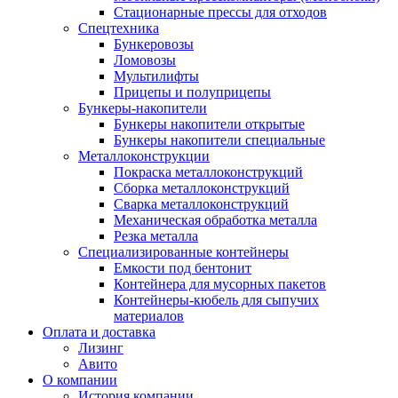
Стационарные прессы для отходов
Спецтехника
Бункеровозы
Ломовозы
Мультилифты
Прицепы и полуприцепы
Бункеры-накопители
Бункеры накопители открытые
Бункеры накопители специальные
Металлоконструкции
Покраска металлоконструкций
Сборка металлоконструкций
Сварка металлоконструкций
Механическая обработка металла
Резка металла
Специализированные контейнеры
Емкости под бентонит
Контейнера для мусорных пакетов
Контейнеры-кюбель для сыпучих
материалов
Оплата и доставка
Лизинг
Авито
О компании
История компании