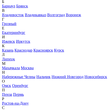
Б
Барнаул
Брянск
В
Владивосток
Владикавказ
Волгоград
Воронеж
Г
Грозный
Е
Екатеринбург
И
Ижевск
Иркутск
К
Казань
Краснодар
Красноярск
Курск
Л
Липецк
М
Махачкала
Москва
Н
Набережные Челны
Нальчик
Нижний Новгород
Новосибирск
О
Омск
Оренбург
П
Пенза
Пермь
Р
Ростов-на-Дону
С