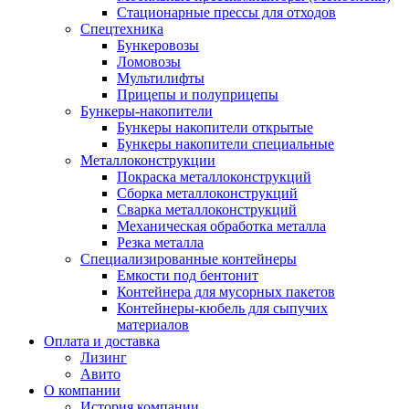
Стационарные прессы для отходов
Спецтехника
Бункеровозы
Ломовозы
Мультилифты
Прицепы и полуприцепы
Бункеры-накопители
Бункеры накопители открытые
Бункеры накопители специальные
Металлоконструкции
Покраска металлоконструкций
Сборка металлоконструкций
Сварка металлоконструкций
Механическая обработка металла
Резка металла
Специализированные контейнеры
Емкости под бентонит
Контейнера для мусорных пакетов
Контейнеры-кюбель для сыпучих
материалов
Оплата и доставка
Лизинг
Авито
О компании
История компании