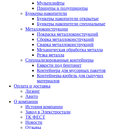
Мультилифты
Прицепы и полуприцепы
Бункеры-накопители
Бункеры накопители открытые
Бункеры накопители специальные
Металлоконструкции
Покраска металлоконструкций
Сборка металлоконструкций
Сварка металлоконструкций
Механическая обработка металла
Резка металла
Специализированные контейнеры
Емкости под бентонит
Контейнера для мусорных пакетов
Контейнеры-кюбель для сыпучих
материалов
Оплата и доставка
Лизинг
Авито
О компании
История компании
Завод в Элекстростали
ТК ФЕСТ
Новости
Отзывы