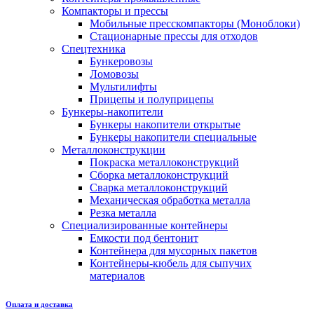
Компакторы и прессы
Мобильные пресскомпакторы (Моноблоки)
Стационарные прессы для отходов
Спецтехника
Бункеровозы
Ломовозы
Мультилифты
Прицепы и полуприцепы
Бункеры-накопители
Бункеры накопители открытые
Бункеры накопители специальные
Металлоконструкции
Покраска металлоконструкций
Сборка металлоконструкций
Сварка металлоконструкций
Механическая обработка металла
Резка металла
Специализированные контейнеры
Емкости под бентонит
Контейнера для мусорных пакетов
Контейнеры-кюбель для сыпучих
материалов
Оплата и доставка