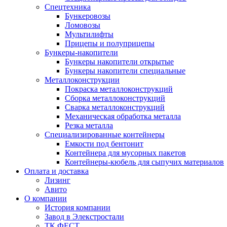
Спецтехника
Бункеровозы
Ломовозы
Мультилифты
Прицепы и полуприцепы
Бункеры-накопители
Бункеры накопители открытые
Бункеры накопители специальные
Металлоконструкции
Покраска металлоконструкций
Сборка металлоконструкций
Сварка металлоконструкций
Механическая обработка металла
Резка металла
Специализированные контейнеры
Емкости под бентонит
Контейнера для мусорных пакетов
Контейнеры-кюбель для сыпучих материалов
Оплата и доставка
Лизинг
Авито
О компании
История компании
Завод в Элекстростали
ТК ФЕСТ