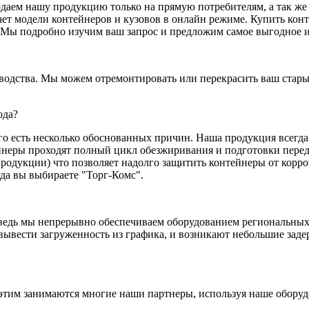
аем нашу продукцию только на прямую потребителям, а так же 
дает модели контейнеров и кузовов в онлайн режиме. Купить ко
 Мы подробно изучим ваш запрос и предложим самое выгодное и
водства. Мы можем отремонтировать или перекрасить ваш старый
ода?
ого есть несколько обоснованных причин. Наша продукция всегда
йнеры проходят полный цикл обезжиривания и подготовки пере
 продукции) что позволяет надолго защитить контейнеры от кор
гда вы выбираете "Торг-Комс".
 ведь мы непрерывно обеспечиваем оборудованием региональных
вывести загруженность из графика, и возникают небольшие заде
 этим занимаются многие наши партнеры, используя наше оборуд