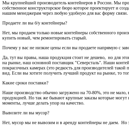
Мы крупнейший производитель контейнеров в России. Мы прод
собственное конструкторское бюро которое проектирует и соз
нашим менеджерам через любую удобную для вас форму связи.
Продаете ли вы б/у контейнеры?
Нет, мы продаем только новые контейнеры собственного произ
купить новый, чем ремонтировать старый.
Почему у вас не низкие цены если вы продаете напрямую с зав
Да, тут вы правы, наша продукция стоит не дешево, но для эт
на рынке, наш основной поставщик "Северсталь". Наши конте
покрасочных камерах (это редкость для производителей такой
вид. Если вы хотите получить лучший продукт на рынке, то то
Какие сроки поставки?
Наше производство обычно загружено на 70-80%, это не мало,
продукцией. Но так же бывают крупные заказы которые могут 
моменты, лучше делать упор на качество.
Вывозите ли вы мусор?
Нет, мусор мы не вывозим и в аренду контейнеры не даем. Но