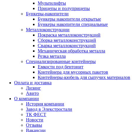
Мультилифты
Прицепы и полуприцепы
Бункеры-накопители
Бункеры накопители открытые
Бункеры накопители специальные
Металлоконструкции
Покраска металлоконструкций
Сборка металлоконструкций
Сварка металлоконструкций
Механическая обработка металла
Резка металла
Специализированные контейнеры
Емкости под бентонит
Контейнера для мусорных пакетов
Контейнеры-кюбель для сыпучих материалов
Оплата и доставка
Лизинг
Авито
О компании
История компании
Завод в Элекстростали
ТК ФЕСТ
Новости
Отзывы
Вакансии