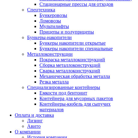
Стационарные прессы для отходов
Спецтехника
Бункеровозы
Ломовозы
Мультилифты
Прицепы и полуприцепы
Бункеры-накопители
Бункеры накопители открытые
Бункеры накопители специальные
Металлоконструкции
Покраска металлоконструкций
Сборка металлоконструкций
Сварка металлоконструкций
Механическая обработка металла
Резка металла
Специализированные контейнеры
Емкости под бентонит
Контейнера для мусорных пакетов
Контейнеры-кюбель для сыпучих
материалов
Оплата и доставка
Лизинг
Авито
О компании
История компании