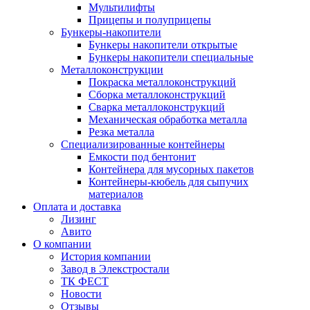
Мультилифты
Прицепы и полуприцепы
Бункеры-накопители
Бункеры накопители открытые
Бункеры накопители специальные
Металлоконструкции
Покраска металлоконструкций
Сборка металлоконструкций
Сварка металлоконструкций
Механическая обработка металла
Резка металла
Специализированные контейнеры
Емкости под бентонит
Контейнера для мусорных пакетов
Контейнеры-кюбель для сыпучих
материалов
Оплата и доставка
Лизинг
Авито
О компании
История компании
Завод в Элекстростали
ТК ФЕСТ
Новости
Отзывы