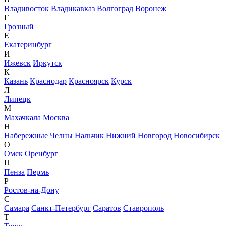
Владивосток
Владикавказ
Волгоград
Воронеж
Г
Грозный
Е
Екатеринбург
И
Ижевск
Иркутск
К
Казань
Краснодар
Красноярск
Курск
Л
Липецк
М
Махачкала
Москва
Н
Набережные Челны
Нальчик
Нижний Новгород
Новосибирск
О
Омск
Оренбург
П
Пенза
Пермь
Р
Ростов-на-Дону
С
Самара
Санкт-Петербург
Саратов
Ставрополь
Т