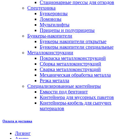
Стационарные прессы для отходов
Спецтехника
Бункеровозы
Ломовозы
Мультилифты
Прицепы и полуприцепы
Бункеры-накопители
Бункеры накопители открытые
Бункеры накопители специальные
Металлоконструкции
Покраска металлоконструкций
Сборка металлоконструкций
Сварка металлоконструкций
Механическая обработка металла
Резка металла
Специализированные контейнеры
Емкости под бентонит
Контейнера для мусорных пакетов
Контейнеры-кюбель для сыпучих
материалов
Оплата и доставка
Лизинг
Авито