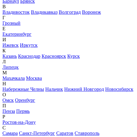
Барнаул
Брянск
В
Владивосток
Владикавказ
Волгоград
Воронеж
Г
Грозный
Е
Екатеринбург
И
Ижевск
Иркутск
К
Казань
Краснодар
Красноярск
Курск
Л
Липецк
М
Махачкала
Москва
Н
Набережные Челны
Нальчик
Нижний Новгород
Новосибирск
О
Омск
Оренбург
П
Пенза
Пермь
Р
Ростов-на-Дону
С
Самара
Санкт-Петербург
Саратов
Ставрополь