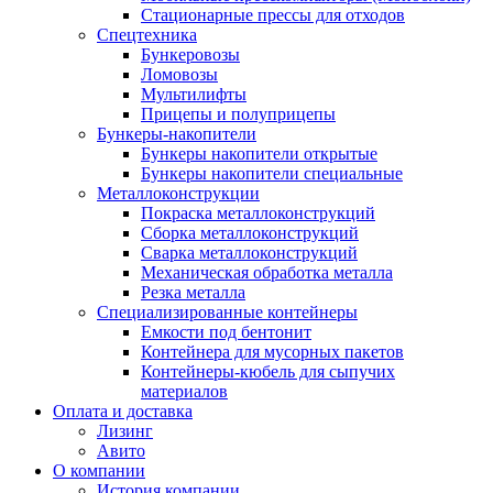
Стационарные прессы для отходов
Спецтехника
Бункеровозы
Ломовозы
Мультилифты
Прицепы и полуприцепы
Бункеры-накопители
Бункеры накопители открытые
Бункеры накопители специальные
Металлоконструкции
Покраска металлоконструкций
Сборка металлоконструкций
Сварка металлоконструкций
Механическая обработка металла
Резка металла
Специализированные контейнеры
Емкости под бентонит
Контейнера для мусорных пакетов
Контейнеры-кюбель для сыпучих
материалов
Оплата и доставка
Лизинг
Авито
О компании
История компании