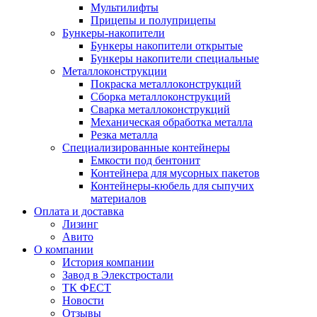
Мультилифты
Прицепы и полуприцепы
Бункеры-накопители
Бункеры накопители открытые
Бункеры накопители специальные
Металлоконструкции
Покраска металлоконструкций
Сборка металлоконструкций
Сварка металлоконструкций
Механическая обработка металла
Резка металла
Специализированные контейнеры
Емкости под бентонит
Контейнера для мусорных пакетов
Контейнеры-кюбель для сыпучих
материалов
Оплата и доставка
Лизинг
Авито
О компании
История компании
Завод в Элекстростали
ТК ФЕСТ
Новости
Отзывы